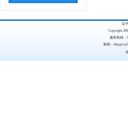
议案件处理程序的...
2026-07-28
中共中央 国务院转发《中央宣传部、司
法部关于开展法...
2026-07-28
证
教育部办公厅关于2026年度教育部大中
Copyright 2
小学课程教材...
2026-07-28
服务热线：0
邮箱：hbjxjyw
教育部等九部门关于开展2026年国家通
鄂
用语言文字推...
2026-07-28
国务院关于印发《全民健身计划（2026
—2030年...
2026-07-24
中共中央 国务院印发《关于加强新时代
社会工作的意见...
2026-07-24
教育部关于公布2026年高等学历继续教
育拟招生专业...
2026-07-22
湖北省高等职业教育专科专业目录
2026-
07-16
湖北省2026年10月高等教育自学考试网