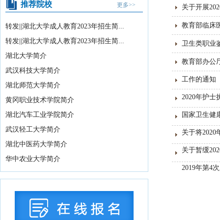
推荐院校
更多>>
关于开展2
07-16
湖北省2026年10月高等教育自学考试网
教育部临床
转发||湖北大学成人教育2023年招生简...
上报名须知
2026-07-15
转发||湖北大学成人教育2023年招生简...
卫生类职业
湖北省2026年下半年高等教育自学考试
湖北大学简介
教育部办公
计算机化考试...
2026-07-15
武汉科技大学简介
教育部办公厅关于印发《义务教育阶段
工作的通知
湖北师范大学简介
科学教育“做中学...
2026-08-05
2020年
黄冈职业技术学院简介
关于武汉晴川学院变更办学地址的公示
湖北汽车工业学院简介
国家卫生健
2026-08-04
武汉轻工大学简介
关于将20
2026年湖北省海军青少年航空学校招生
湖北中医药大学简介
拟录取学生名...
2026-08-04
关于暂缓2
华中农业大学简介
教育部关于举办中国国际大学生创新大
2019年第
赛（2026）的...
2026-07-31
2026年湖北省空军青少年航空学校招生
拟录取及备份...
2026-07-29
国务院办公厅印发《关于国务院行政复