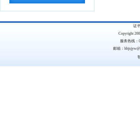
议案件处理程序的...
2026-07-28
中共中央 国务院转发《中央宣传部、司
法部关于开展法...
2026-07-28
证
教育部办公厅关于2026年度教育部大中
Copyright 2
服务热线：0
小学课程教材...
2026-07-28
邮箱：hbjxjyw
教育部等九部门关于开展2026年国家通
鄂
用语言文字推...
2026-07-28
国务院关于印发《全民健身计划（2026
—2030年...
2026-07-24
中共中央 国务院印发《关于加强新时代
社会工作的意见...
2026-07-24
教育部关于公布2026年高等学历继续教
育拟招生专业...
2026-07-22
湖北省高等职业教育专科专业目录
2026-
07-16
湖北省2026年10月高等教育自学考试网