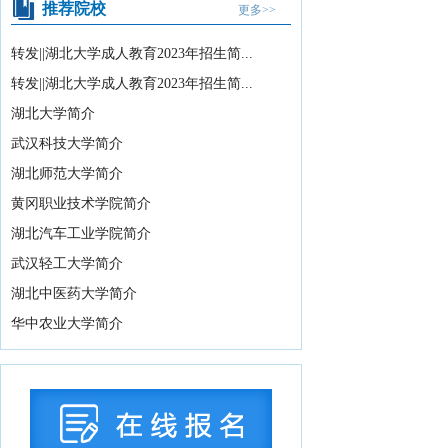
推荐院校
更多>>
07-16
湖北省2026年10月高等教育自学考试网
转发||湖北大学成人教育2023年招生简...
上报名须知
2026-07-15
转发||湖北大学成人教育2023年招生简...
湖北省2026年下半年高等教育自学考试
湖北大学简介
计算机化考试...
2026-07-15
武汉科技大学简介
教育部办公厅关于印发《义务教育阶段
湖北师范大学简介
科学教育“做中学...
2026-08-05
黄冈职业技术学院简介
关于武汉晴川学院变更办学地址的公示
湖北汽车工业学院简介
2026-08-04
武汉轻工大学简介
2026年湖北省海军青少年航空学校招生
湖北中医药大学简介
拟录取学生名...
2026-08-04
华中农业大学简介
教育部关于举办中国国际大学生创新大
赛（2026）的...
2026-07-31
2026年湖北省空军青少年航空学校招生
拟录取及备份...
2026-07-29
国务院办公厅印发《关于国务院行政复