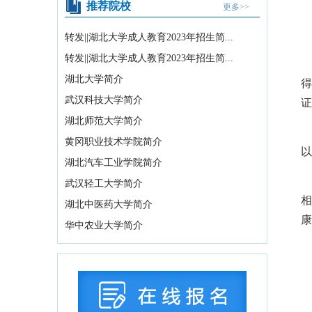
07-16
（
推荐院校
更多>>
湖北省2026年10月高等教育自学考试网
转发||湖北大学成人教育2023年招生简...
上报名须知
2026-07-15
转发||湖北大学成人教育2023年招生简...
湖北省2026年下半年高等教育自学考试
湖北大学简介
计算机化考试...
2026-07-15
得
武汉科技大学简介
教育部办公厅关于印发《义务教育阶段
证
科学教育“做中学...
2026-08-05
湖北师范大学简介
（
关于武汉晴川学院变更办学地址的公示
黄冈职业技术学院简介
以
2026-08-04
湖北汽车工业学院简介
2026年湖北省海军青少年航空学校招生
武汉轻工大学简介
拟录取学生名...
2026-08-04
相
湖北中医药大学简介
教育部关于举办中国国际大学生创新大
康
华中农业大学简介
赛（2026）的...
2026-07-31
2026年湖北省空军青少年航空学校招生
拟录取及备份...
2026-07-29
国务院办公厅印发《关于国务院行政复