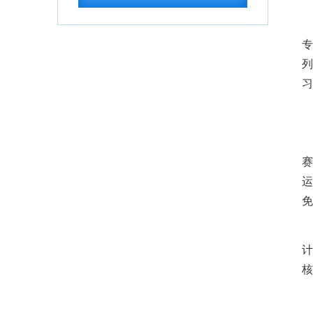
议案件处理程序的...
2026-07-28
中共中央 国务院转发《中央宣传部、司
法部关于开展法...
2026-07-28
专
教育部办公厅关于2026年度教育部大中
列
小学课程教材...
2026-07-28
习
教育部等九部门关于开展2026年国家通
1
用语言文字推...
2026-07-28
国务院关于印发《全民健身计划（2026
—2030年...
2026-07-24
赛
中共中央 国务院印发《关于加强新时代
运
社会工作的意见...
2026-07-24
免
教育部关于公布2026年高等学历继续教
3
育拟招生专业...
2026-07-22
计
湖北省高等职业教育专科专业目录
2026-
核
07-16
湖北省2026年10月高等教育自学考试网
4