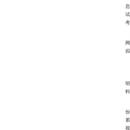
息
试
考
网
拟
明
料
特
份
累
视