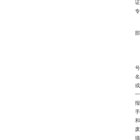
上报名须知
2026-07-15
证
湖北省2026年下半年高等教育自学考试
专
计算机化考试...
2026-07-15
部
2
号
名
或
一
报
手
和
废
描