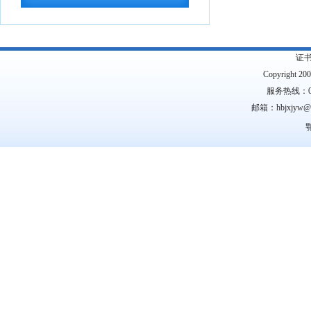
议案件处理程序的...
2026-07-28
中共中央 国务院转发《中央宣传部、司
法部关于开展法...
2026-07-28
证
Copyright 2
教育部办公厅关于2026年度教育部大中
服务热线：0
小学课程教材...
2026-07-28
邮箱：hbjxjyw
教育部等九部门关于开展2026年国家通
鄂
用语言文字推...
2026-07-28
国务院关于印发《全民健身计划（2026
—2030年...
2026-07-24
中共中央 国务院印发《关于加强新时代
社会工作的意见...
2026-07-24
教育部关于公布2026年高等学历继续教
育拟招生专业...
2026-07-22
湖北省高等职业教育专科专业目录
2026-
07-16
湖北省2026年10月高等教育自学考试网