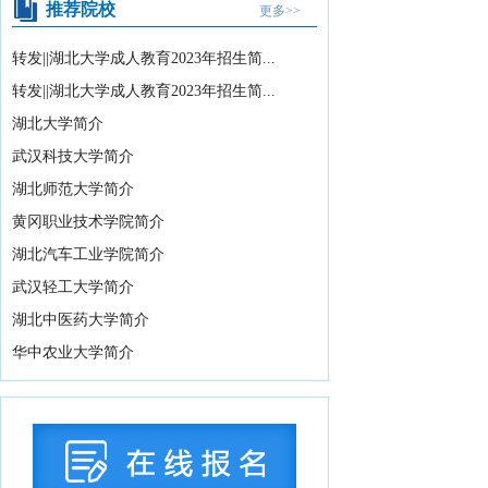
推荐院校
更多>>
07-16
转发||湖北大学成人教育2023年招生简...
湖北省2026年10月高等教育自学考试网
上报名须知
2026-07-15
转发||湖北大学成人教育2023年招生简...
湖北省2026年下半年高等教育自学考试
湖北大学简介
计算机化考试...
2026-07-15
武汉科技大学简介
教育部办公厅关于印发《义务教育阶段
湖北师范大学简介
科学教育“做中学...
2026-08-05
黄冈职业技术学院简介
关于武汉晴川学院变更办学地址的公示
湖北汽车工业学院简介
2026-08-04
武汉轻工大学简介
2026年湖北省海军青少年航空学校招生
湖北中医药大学简介
拟录取学生名...
2026-08-04
华中农业大学简介
教育部关于举办中国国际大学生创新大
赛（2026）的...
2026-07-31
2026年湖北省空军青少年航空学校招生
拟录取及备份...
2026-07-29
国务院办公厅印发《关于国务院行政复